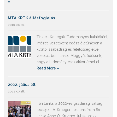
»
MTA KRTK állásfoglalás
2018.06.20.
Tisztelt Kollégák! Tudományos kutatóként,
intézeti vezetőként egész életünkben a
kutatói szabadság és felelősség elve
vezetett bennünket. Meggyőződésünk,
hogy a tudomány csak akkor érhet el ...
Read More »
2022. július 28.
2022.07.28.
Srí Lanka: a 2022-es gazdasági válság
leckéje – A. Krueger Lessons from Sri
Lanka Anne O. Krueger Jul 25, 2022 –