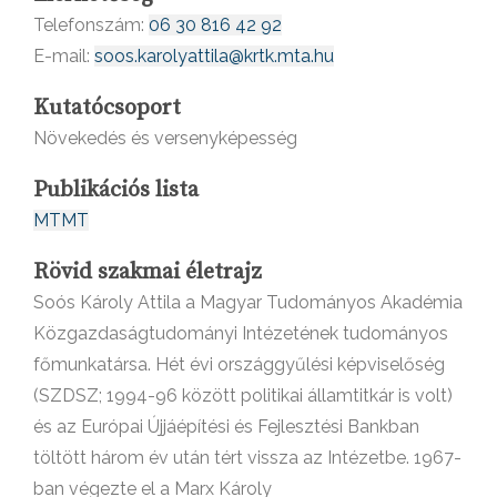
Telefonszám:
06 30 816 42 92
E-mail:
soos.karolyattila@krtk.mta.hu
Kutatócsoport
Növekedés és versenyképesség
Publikációs lista
MTMT
Rövid szakmai életrajz
Soós Károly Attila a Magyar Tudományos Akadémia
Közgazdaságtudományi Intézetének tudományos
főmunkatársa. Hét évi országgyűlési képviselőség
(SZDSZ; 1994-96 között politikai államtitkár is volt)
és az Európai Újjáépítési és Fejlesztési Bankban
töltött három év után tért vissza az Intézetbe. 1967-
ban végezte el a Marx Károly