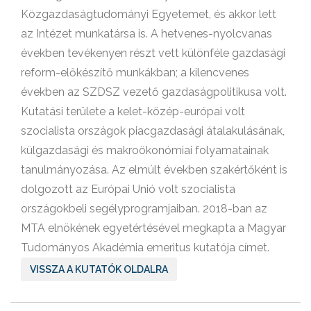
Közgazdaságtudományi Egyetemet, és akkor lett
az Intézet munkatársa is. A hetvenes-nyolcvanas
években tevékenyen részt vett különféle gazdasági
reform-előkészítő munkákban; a kilencvenes
években az SZDSZ vezető gazdaságpolitikusa volt.
Kutatási területe a kelet-közép-európai volt
szocialista országok piacgazdasági átalakulásának,
külgazdasági és makroökonómiai folyamatainak
tanulmányozása. Az elmúlt években szakértőként is
dolgozott az Európai Unió volt szocialista
országokbeli segélyprogramjaiban. 2018-ban az
MTA elnökének egyetértésével megkapta a Magyar
Tudományos Akadémia emeritus kutatója címet.
VISSZA A KUTATÓK OLDALRA