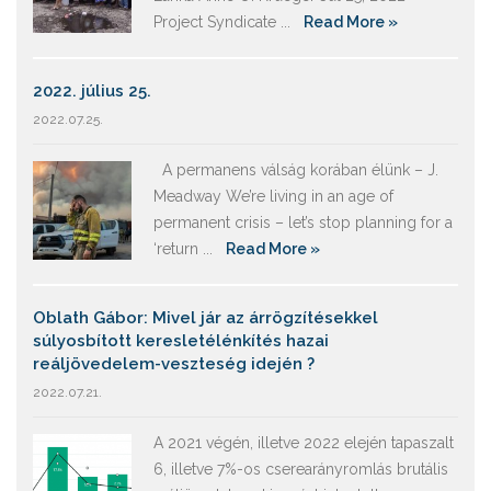
Project Syndicate ...
Read More »
2022. július 25.
2022.07.25.
A permanens válság korában élünk – J.
Meadway We’re living in an age of
permanent crisis – let’s stop planning for a
‘return ...
Read More »
Oblath Gábor: Mivel jár az árrögzítésekkel
súlyosbított keresletélénkítés hazai
reáljövedelem-veszteség idején ?
2022.07.21.
A 2021 végén, illetve 2022 elején tapaszalt
6, illetve 7%-os cserearányromlás brutális