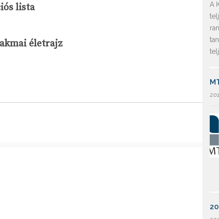
A 
iós lista
te
ra
tan
akmai életrajz
te
MT
201
20