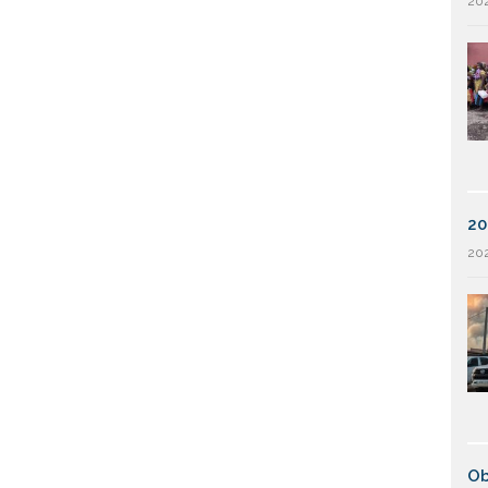
202
20
202
Ob