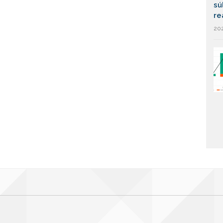
sú
re
202