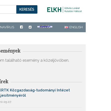
KERESÉS
NAVÍRUS
ENGLISH
semények
m található esemény a közeljövőben.
írek
KRTK Közgazdaság-tudományi Intézet
ljesítményéről
0.05.07.