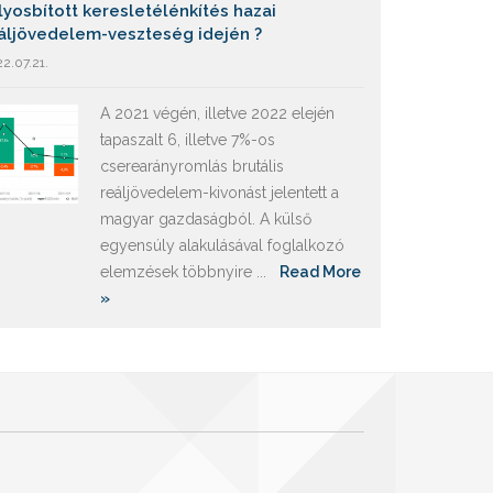
lyosbított keresletélénkítés hazai
áljövedelem-veszteség idején ?
2.07.21.
A 2021 végén, illetve 2022 elején
tapaszalt 6, illetve 7%-os
cserearányromlás brutális
reáljövedelem-kivonást jelentett a
magyar gazdaságból. A külső
egyensúly alakulásával foglalkozó
elemzések többnyire ...
Read More
»