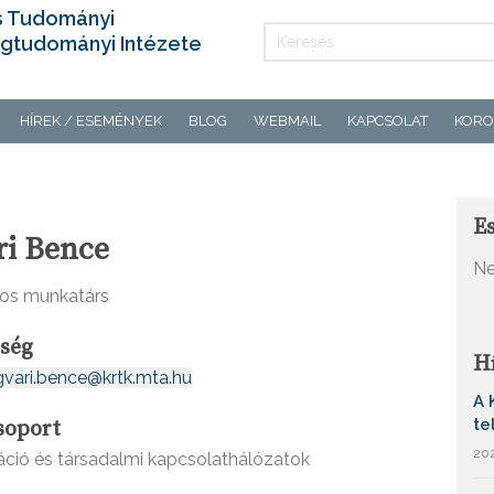
s Tudományi
gtudományi Intézete
HÍREK / ESEMÉNYEK
BLOG
WEBMAIL
KAPCSOLAT
KORO
E
ri Bence
Ne
os munkatárs
őség
H
gvari.bence@krtk.mta.hu
A 
te
soport
202
ció és társadalmi kapcsolathálózatok