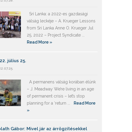
2.07.28.
Srí Lanka: a 2022-es gazdasági
válság leckéje – A. Krueger Lessons
from Sri Lanka Anne O. Krueger Jul
25, 2022 – Project Syndicate ...
Read More »
22. július 25.
2.07.25.
A permanens válság korában élünk
– J. Meadway We’re living in an age
of permanent crisis – let’s stop
planning for a ‘return ...
Read More
»
lath Gábor: Mivel jár az árrögzítésekkel