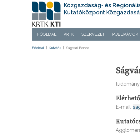
Közgazdaság- és Regionáli
Kutatóközpont Közgazdasá
FŐOLDAL
KRTK
SZERVEZET
PUBLIKÁCIÓK
Főoldal
|
Kutatók
|
Ságvári Bence
Ságvá
tudomány
Elérhet
E-mail:
sa
Kutatóc
Agglomerá