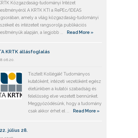
KRTK Közgazdaság-tudományi Intézet
ljesítményéről A KRTK KTI a RePEc/IDEAS
ngsorában, amely a világ közgazdaság-tudományi
székeit és intézeteit rangsorolja publikációs
ljesítményük alapján, a legjobb ...
Read More »
A KRTK állásfoglalás
8.06.20.
Tisztelt Kollégák! Tudományos
kutatóként, intézeti vezetőként egész
életünkben a kutatói szabadság és
felelősség elve vezetett bennünket.
Meggyőződésünk, hogy a tudomány
csak akkor érhet el ...
Read More »
22. július 28.