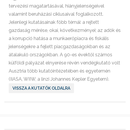
tervezési magatartásával, hiányjelenségeivel
valamint beruházási ciklusaival foglalkozott.
Jelenlegi kutatásainak főbb témái: a rejtett
gazdaság mérése, okai, következményei; az adók és
a korrupció hatása a munkaerőpiacra és fiskális
jelenségekre a fejlett piacgazdaságokban és az
átalakuló országokban. A 90-es évektől számos
külföldi pályázat elnyerése révén vendégkutató volt
Ausztria több kutatóintézetében és egyetemén
(IIASA, WIIW, a linzi Johannes Kepler Egyetem).
VISSZA A KUTATÓK OLDALRA