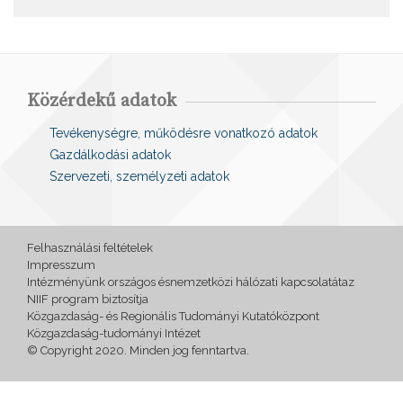
Közérdekű adatok
Tevékenységre, működésre vonatkozó adatok
Gazdálkodási adatok
Szervezeti, személyzeti adatok
Felhasználási feltételek
Impresszum
Intézményünk országos ésnemzetközi hálózati kapcsolatátaz
NIIF program biztosítja
Közgazdaság- és Regionális Tudományi Kutatóközpont
Közgazdaság-tudományi Intézet
© Copyright 2020. Minden jog fenntartva.