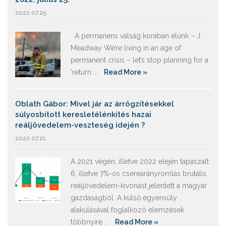
2022.07.25.
A permanens válság korában élünk – J.
Meadway We’re living in an age of
permanent crisis – let’s stop planning for a
‘return ...
Read More »
Oblath Gábor: Mivel jár az árrögzítésekkel
súlyosbított keresletélénkítés hazai
reáljövedelem-veszteség idején ?
2022.07.21.
A 2021 végén, illetve 2022 elején tapaszalt
6, illetve 7%-os cserearányromlás brutális
reáljövedelem-kivonást jelentett a magyar
gazdaságból. A külső egyensúly
alakulásával foglalkozó elemzések
többnyire ...
Read More »