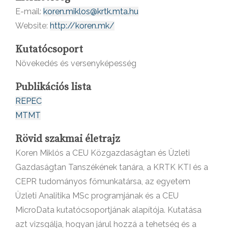
E-mail:
koren.miklos@krtk.mta.hu
Website:
http://koren.mk/
Kutatócsoport
Növekedés és versenyképesség
Publikációs lista
REPEC
MTMT
Rövid szakmai életrajz
Koren Miklós a CEU Közgazdaságtan és Üzleti
Gazdaságtan Tanszékének tanára, a KRTK KTI és a
CEPR tudományos főmunkatársa, az egyetem
Üzleti Analitika MSc programjának és a CEU
MicroData kutatócsoportjának alapítója. Kutatása
azt vizsgálja, hogyan járul hozzá a tehetség és a