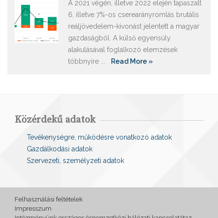
A 2021 végén, illetve 2022 elején tapaszalt
6, illetve 7%-os cserearányromlás brutális
reáljövedelem-kivonást jelentett a magyar
gazdaságból. A külső egyensúly
alakulásával foglalkozó elemzések
többnyire ...
Read More »
Közérdekű adatok
Tevékenységre, működésre vonatkozó adatok
Gazdálkodási adatok
Szervezeti, személyzeti adatok
Felhasználási feltételek
Impresszum
Intézményünk országos ésnemzetközi hálózati kapcsolatátaz