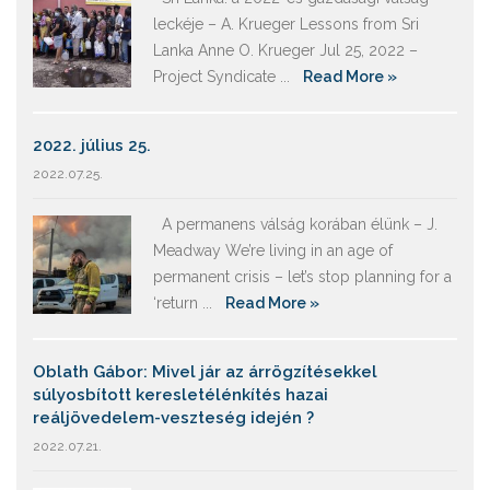
leckéje – A. Krueger Lessons from Sri
Lanka Anne O. Krueger Jul 25, 2022 –
Project Syndicate ...
Read More »
2022. július 25.
2022.07.25.
A permanens válság korában élünk – J.
Meadway We’re living in an age of
permanent crisis – let’s stop planning for a
‘return ...
Read More »
Oblath Gábor: Mivel jár az árrögzítésekkel
súlyosbított keresletélénkítés hazai
reáljövedelem-veszteség idején ?
2022.07.21.