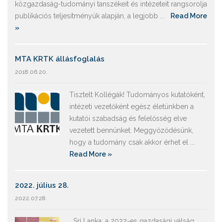
közgazdaság-tudományi tanszékeit és intézeteit rangsorolja
publikációs teljesítményük alapján, a legjobb ...
Read More
»
MTA KRTK állásfoglalás
2018.06.20.
Tisztelt Kollégák! Tudományos kutatóként,
intézeti vezetőként egész életünkben a
kutatói szabadság és felelősség elve
vezetett bennünket. Meggyőződésünk,
hogy a tudomány csak akkor érhet el ...
Read More »
2022. július 28.
2022.07.28.
Srí Lanka: a 2022-es gazdasági válság