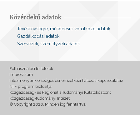
Közérdekű adatok
Tevékenységre, működésre vonatkozó adatok
Gazdálkodási adatok
Szervezeti, személyzeti adatok
Felhasználási feltételek
Impresszum
Intézményünk országos ésnemzetközi hálózati kapcsolatátaz
NIIF program biztosítja
Közgazdaság- és Regionális Tudományi Kutatóközpont
Közgazdaság-tudományi Intézet
© Copyright 2020. Minden jog fenntartva.