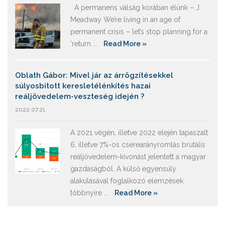
A permanens válság korában élünk – J.
Meadway We’re living in an age of
permanent crisis – let’s stop planning for a
‘return ...
Read More »
Oblath Gábor: Mivel jár az árrögzítésekkel
súlyosbított keresletélénkítés hazai
reáljövedelem-veszteség idején ?
2022.07.21.
A 2021 végén, illetve 2022 elején tapaszalt
6, illetve 7%-os cserearányromlás brutális
reáljövedelem-kivonást jelentett a magyar
gazdaságból. A külső egyensúly
alakulásával foglalkozó elemzések
többnyire ...
Read More »