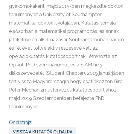
gyakornokaként, majd 2015-ben megkezdte doktori
tanulmányait a University of Southampton
matematikai doktori iskolájában. Kutatási témája
elsősorban a matematikai programozás, és annak
játékelméleti alkalmazásai. Southamptonban három
és fél évet töltve aktív részesévé vált az
operációkutatás kutatócsoportnak, létrehozta az
Op.kut. PhD szemináriumot és a SIAM helyi
diákszervezetét (Student Chapter). 2019 januárjában
tért vissza Magyarországra hogy csatlakozzon Biró
Péter Mechanizmustervezés kutatócsoportjához,
majd 2019 Szeptemberében befejezte PhD
tanulmányait.
Önéletrajz
VISSZA A KUTATÓK OLDALRA