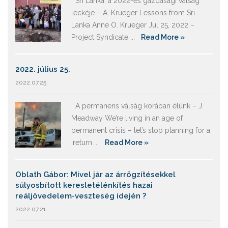
Srí Lanka: a 2022-es gazdasági válság
leckéje – A. Krueger Lessons from Sri
Lanka Anne O. Krueger Jul 25, 2022 –
Project Syndicate ...
Read More »
2022. július 25.
2022.07.25.
A permanens válság korában élünk – J.
Meadway We’re living in an age of
permanent crisis – let’s stop planning for a
‘return ...
Read More »
Oblath Gábor: Mivel jár az árrögzítésekkel
súlyosbított keresletélénkítés hazai
reáljövedelem-veszteség idején ?
2022.07.21.