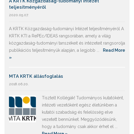
A KRTK Közgazdaság-tudományi Intézet
teljesítményéről
2020.05.07.
A KRTK Közgazdaság-tudományi Intézet teljesítményéről A
KRTK KTI a RePEc/IDEAS rangsorában, amely a világ
közgazdaság-tudományi tanszékeit és intézeteit rangsorolja
publikációs teljesítményük alapján, a legjobb ...
Read More
»
MTA KRTK állásfoglalás
2018.06.20.
Tisztelt Kollégák! Tudományos kutatóként,
intézeti vezetőként egész életünkben a
kutatói szabadság és felelősség elve
vezetett bennünket. Meggyőződésünk,
hogy a tudomány csak akkor érhet el ...
Read More »