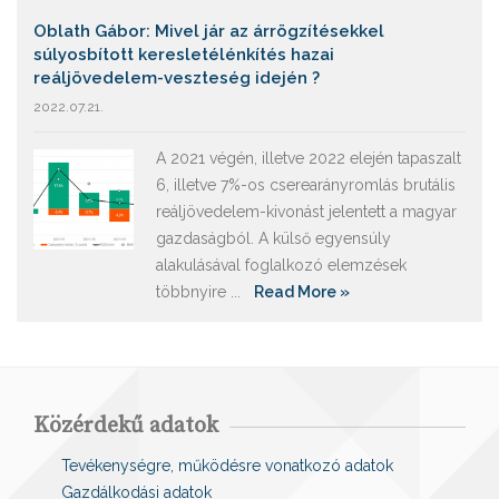
Oblath Gábor: Mivel jár az árrögzítésekkel
súlyosbított keresletélénkítés hazai
reáljövedelem-veszteség idején ?
2022.07.21.
A 2021 végén, illetve 2022 elején tapaszalt
6, illetve 7%-os cserearányromlás brutális
reáljövedelem-kivonást jelentett a magyar
gazdaságból. A külső egyensúly
alakulásával foglalkozó elemzések
többnyire ...
Read More »
Közérdekű adatok
Tevékenységre, működésre vonatkozó adatok
Gazdálkodási adatok