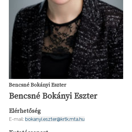
Bencsné Bokányi Eszter
Bencsné Bokányi Eszter
Elérhetőség
E-mail:
bokanyi.eszter@krtk.mta.hu