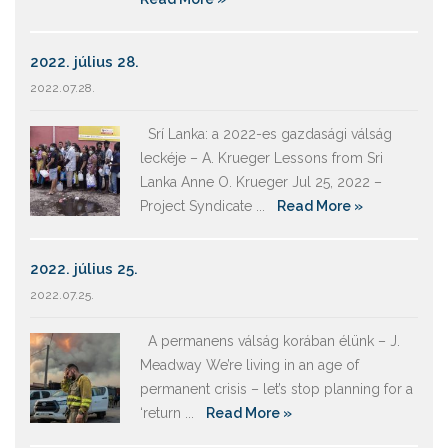
2022. július 28.
2022.07.28.
Srí Lanka: a 2022-es gazdasági válság
leckéje – A. Krueger Lessons from Sri
Lanka Anne O. Krueger Jul 25, 2022 –
Project Syndicate ...
Read More »
2022. július 25.
2022.07.25.
A permanens válság korában élünk – J.
Meadway We’re living in an age of
permanent crisis – let’s stop planning for a
‘return ...
Read More »