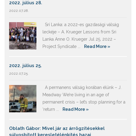
2022. július 28.
2022.07.28.
Srí Lanka: a 2022-es gazdasági válság
leckéje – A. Krueger Lessons from Sri
Lanka Anne O. Krueger Jul 25, 2022 –
Project Syndicate ...
Read More »
2022. július 25.
2022.07.25.
A permanens válság korában élünk – J.
Meadway We’re living in an age of
permanent crisis – let’s stop planning for a
‘return ...
Read More »
Oblath Gábor: Mivel jár az árrögzítésekkel
súlyosbított keresletélénkítés hazai