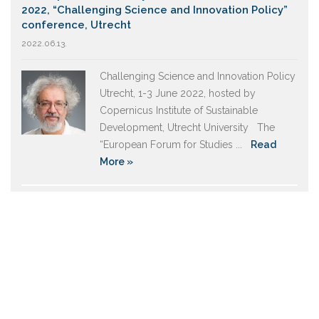
2022, “Challenging Science and Innovation Policy”
conference, Utrecht
2022.06.13.
Challenging Science and Innovation Policy
Utrecht, 1-3 June 2022, hosted by
Copernicus Institute of Sustainable
Development, Utrecht University The
“European Forum for Studies ...
Read
More »
New paper co-authored by István János TÓTH
2021.02.19.
Published in ‘Does EU Membership
Facilitate Convergence? The Expierience
of the EU’s Eastern Enlargement – Volume
II’ Edited by Landesmann, Michael, Székely,