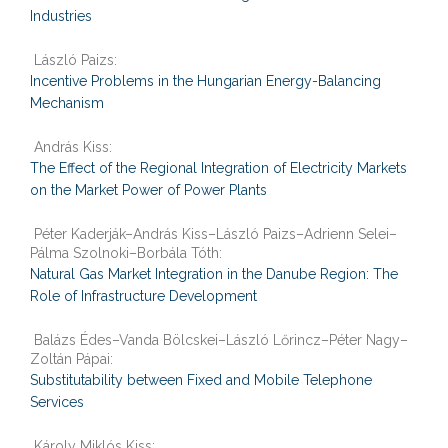
Industries
László Paizs:
Incentive Problems in the Hungarian Energy-Balancing
Mechanism
András Kiss:
The Effect of the Regional Integration of Electricity Markets
on the Market Power of Power Plants
Péter Kaderják–András Kiss–László Paizs–Adrienn Selei–
Pálma Szolnoki–Borbála Tóth:
Natural Gas Market Integration in the Danube Region: The
Role of Infrastructure Development
Balázs Édes–Vanda Bölcskei–László Lőrincz–Péter Nagy–
Zoltán Pápai:
Substitutability between Fixed and Mobile Telephone
Services
Károly Miklós Kiss: