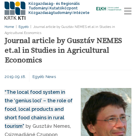
Közgazdaság- és Regionális
Tudományi Kutatóközpont
Közgazdaságtudományi Intézete
Home
|
Egyéb
|
Journal article by Gusztáv NEMES et.al in Studies in
Agricultural Economics
Journal article by Gusztáv NEMES
et.al in Studies in Agricultural
Economics
2019.09.18.
Egyéb
News
“The local food system in
the ‘genius loci’ – the role of
food, local products and
short food chains in rural
tourism”
by Gusztáv Nemes,
Csizmadiáné Czuppon