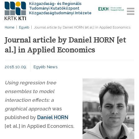
Közgazdaság- és Regionális
Tudományi Kutatóközpont
Közgazdaságtudományi Intézete
Home
|
Egyéb
|
Journal article by Daniel HORN [et al.] in Applied Economics
Journal article by Daniel HORN [et
al.] in Applied Economics
2018.10.09.
Egyéb
News
Using regression tree
ensembles to model
interaction effects: a
graphical approach
was
published by
Daniel HORN
[et al.] in Applied Economics.