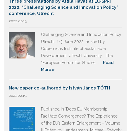
Three presentations by Attila Havas at Eu-SPRI
2022, “Challenging Science and Innovation Policy”
conference, Utrecht
2022.06.13.
Challenging Science and Innovation Policy
Utrecht, 1-3 June 2022, hosted by
Copernicus Institute of Sustainable
Development, Utrecht University The
“European Forum for Studies ...
Read
More »
New paper co-authored by István János TÓTH
2021.02.19.
Published in ‘Does EU Membership
Facilitate Convergence? The Expierience
of the EU’s Eastern Enlargement – Volume
II’ Edited by Landesmann, Michael, Székely,